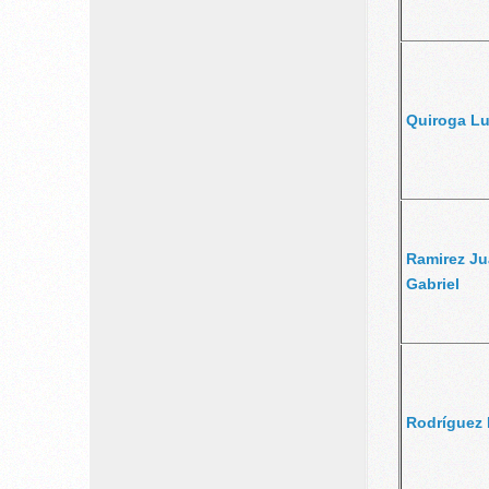
Quiroga L
Ramirez J
Gabriel
Rodríguez 