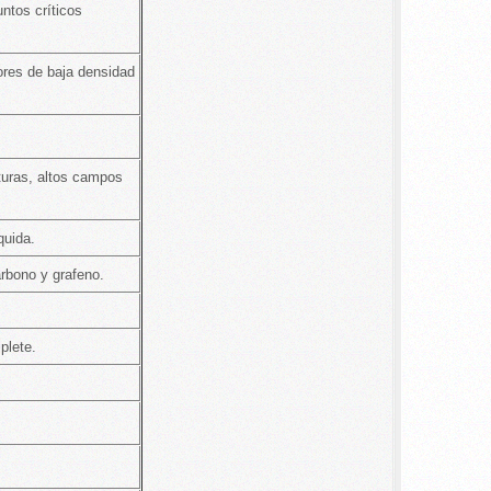
untos críticos
ores de baja densidad
turas, altos campos
quida.
rbono y grafeno.
plete.